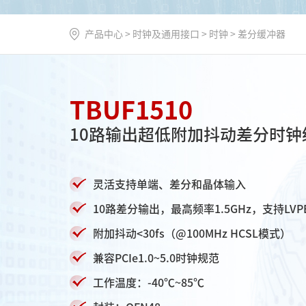
产品中心
>
时钟及通用接口
>
时钟
>
差分缓冲器
TBUF1510
10路输出超低附加抖动差分时钟
灵活支持单端、差分和晶体输入
10路差分输出，最高频率1.5GHz，支持LVPE
附加抖动<30fs（@100MHz HCSL模式）
兼容PCIe1.0~5.0时钟规范
工作温度：-40℃~85℃